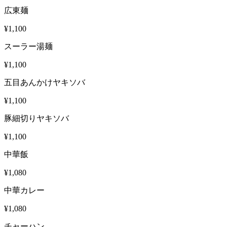
広東麺
¥1,100
スーラー湯麺
¥1,100
五目あんかけヤキソバ
¥1,100
豚細切りヤキソバ
¥1,100
中華飯
¥1,080
中華カレー
¥1,080
チャーハン