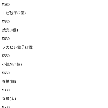
¥580
エビ餃子(2個)
¥530
焼売(4個)
¥630
フカヒレ餃子(2個)
¥550
小籠包(4個)
¥650
春捲(細)
¥330
春捲(太)
¥530