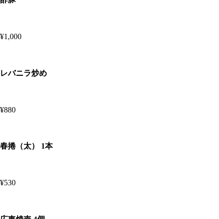
¥1,000
レバニラ炒め
¥880
春捲（太） 1本
¥530